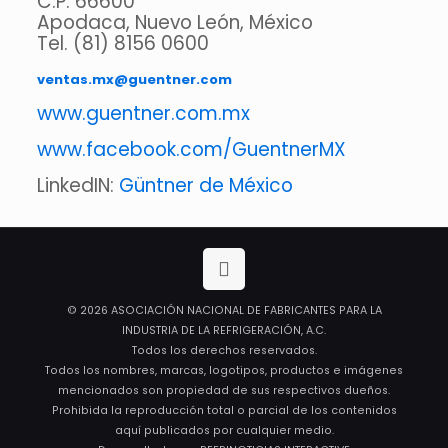
C.P. 66600
Apodaca, Nuevo León, México
Tel. (81) 8156 0600
ventas.mx@guentner.com
www.guentner.com.mx
www.facebook.com/GuentnerMX
LinkedIN:
Güntner de México
© 2026 ASOCIACIÓN NACIONAL DE FABRICANTES PARA LA
INDUSTRIA DE LA REFRIGERACIÓN, A.C.
Todos los derechos reservados.
Todos los nombres, marcas, logotipos, productos e imágenes
mencionados son propiedad de sus respectivos dueños.
Prohibida la reproducción total o parcial de los contenidos
aquí publicados por cualquier medio.