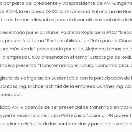
dos por parte del presidente y vicepresidente de ANFIR, Ingeni
 ANFIR, la empresa OXXO, la Universidad Autónoma de Nuevo
utieron temas relevantes para el desarrollo sustentable de la
ma presentado por el Dr. Daniel Pacheco Rojas de la IPCC “M
z presentó el tema “Sustentabilidad. Un Reto para la Ciencia
uro más Verde” presentado por el Lic. Alejandro Lomas de l
e la empresa OXXO presentaron el tema “Estrategia de Redu
 Imbera presentó “Transformando el Futuro: Economía Circular 
gistral de Refrigeración Sustentable con la participación de l
 Danfoss, Ing. Michael Schmid de la empresa Güntner, Ing. A
moderador.
dad ANFIR además de ser presencial se transmitió en vivo y 
 perteneciente al Instituto Politécnico Nacional IPN proyectó 
udieron disfrutar de las conferencias y panel del evento a