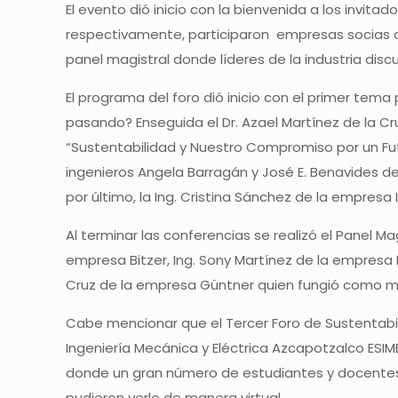
El evento dió inicio con la bienvenida a los invita
respectivamente, participaron empresas socias de
panel magistral donde líderes de la industria disc
El programa del foro dió inicio con el primer te
pasando? Enseguida el Dr. Azael Martínez de la Cru
“Sustentabilidad y Nuestro Compromiso por un Fut
ingenieros Angela Barragán y José E. Benavides d
por último, la Ing. Cristina Sánchez de la empresa
Al terminar las conferencias se realizó el Panel Ma
empresa Bitzer, Ing. Sony Martínez de la empresa
Cruz de la empresa Güntner quien fungió como 
Cabe mencionar que el Tercer Foro de Sustentabili
Ingeniería Mecánica y Eléctrica Azcapotzalco ESIME,
donde un gran número de estudiantes y docentes p
pudieron verlo de manera virtual.